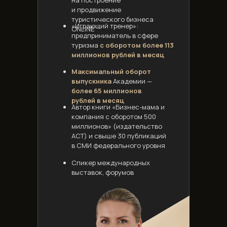
на построение
и продвижение
туристического бизнеса
«Играющий тренер»:
ONLINE
предприниматель в сфере
туризма
с оборотом более 113
миллионов рублей в месяц
Максимальный оборот
выпускника
Академии —
более 65 миллионов
рублей в месяц
Автор книги «Бизнес-мама и
компания с оборотом 500
миллионов» (издательство
АСТ) и свыше 30 публикаций
в СМИ федерального уровня
Спикер международных
выставок, форумов