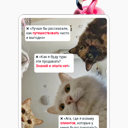
❌ «Лучше бы рассказали,
как
путешествовать
часто
и выгодно»
❌ «Как я буду туры
эти продавать?
Знаний и опыта нет
»
❌ «Ага, где я возьму
клиентов
, которые у
меня будут покупать?»