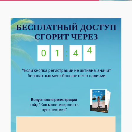
БЕСПЛАТНЫЙ ДОСТУП
СГОРИТ ЧЕРЕЗ
3
уже
через 3 месяца
зарабатывать
от
0
1
:
4
4
100 000 рублей
в месяц,
а
за год
— выйти на сумму
более
1 000
*Если кнопка регистрации не активна, значит
000 рублей.
бесплатных мест больше нет в наличии
Бонус после регистрации
:
гайд "Как монетизировать
путешествия"