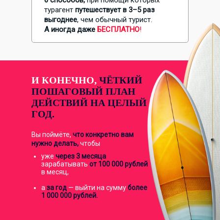
6 способов,
при помощи которых
турагент
путешествует в 3–5 раз
выгоднее
, чем обычный турист.
А иногда даже
БЕСПЛАТНО
!
И КОНЕЧНО,
ЧЁТКИЙ
ПОШАГОВЫЙ ПЛАН
ДЕЙСТВИЙ НА ЦЕЛЫЙ
ГОД.
Вы поймёте,
что конкретно вам
нужно делать,
чтобы
уже
через 3 месяца
зарабатывать
от 100 000 рублей
в месяц,
а
за год
— выйти на сумму
более
1 000 000 рублей.